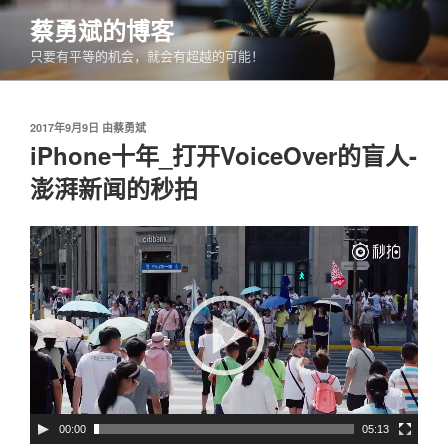
跳
蔡勇斌的博客
至
只要有平等的机会，就会有超越的可能！
内
容
发
2017年9月9日
由
蔡勇斌
布
iPhone十年_打开VoiceOver的盲人-
于
澎湃新闻的秒拍
视
频
播
放
器
00:00
05:13