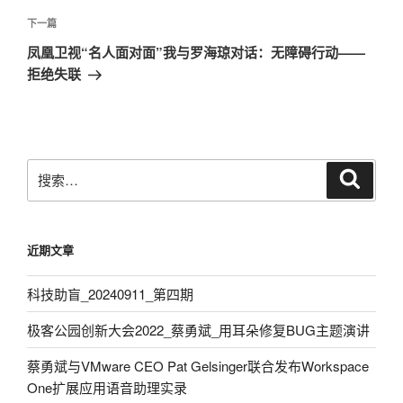
篇
航
文
下
下一篇
章
一
凤凰卫视“名人面对面”我与罗海琼对话：无障碍行动——
篇
拒绝失联
文
章
搜
搜
索
索：
近期文章
科技助盲_20240911_第四期
极客公园创新大会2022_蔡勇斌_用耳朵修复BUG主题演讲
蔡勇斌与VMware CEO Pat Gelsinger联合发布Workspace
One扩展应用语音助理实录