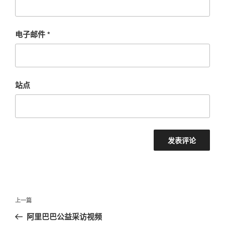
电子邮件
*
站点
文
上
上一篇
章
一
阿里巴巴公益采访视频
导